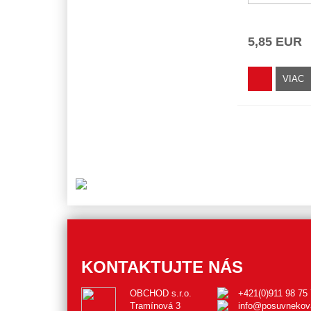
5,85 EUR
VIAC
KONTAKTUJTE NÁS
OBCHOD s.r.o.
+421(0)911 98 75
Tramínová 3
info@posuvnekov