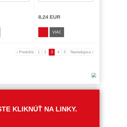
8,24 EUR
VIAC
‹ Predošlá
1
2
3
4
5
Nasledujúca ›
TE KLIKNÚŤ NA LINKY.