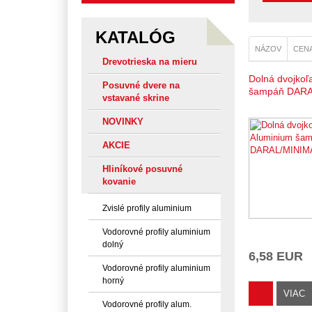
KATALÓG
NÁZOV
CEN
Drevotrieska na mieru
Dolná dvojkoľ
Posuvné dvere na
šampáň DARA
vstavané skrine
NOVINKY
AKCIE
Hliníkové posuvné
kovanie
Zvislé profily aluminium
Vodorovné profily aluminium
dolný
6,58 EUR
Vodorovné profily aluminium
horný
VIAC
Vodorovné profily alum.