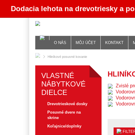
Dodacia lehota na drevotriesky a p
O NÁS
MÔJ ÚČET
KONTAKT
Hliníkové posuvné kovanie
HLINÍK
VLASTNÉ
NÁBYTKOVÉ
Zvislé pr
DIELCE
Vodorovn
Vodorovn
Vodorovn
Drevotrieskové dosky
Posuvné dvere na
skrine
Koľajnice/doplnky
FILTE