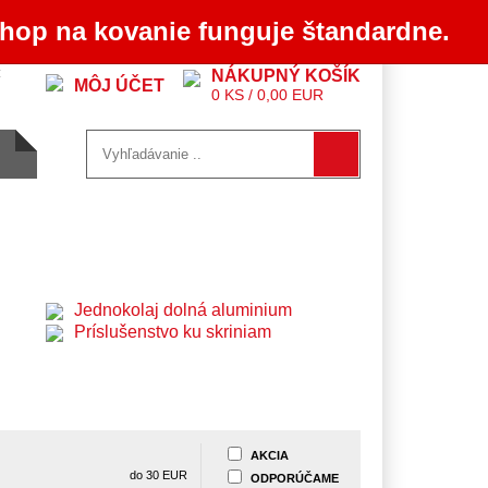
chop na kovanie funguje štandardne.
:
NÁKUPNÝ KOŠÍK
MÔJ ÚČET
0 KS / 0,00 EUR
Jednokolaj dolná aluminium
Príslušenstvo ku skriniam
AKCIA
do
30
EUR
ODPORÚČAME