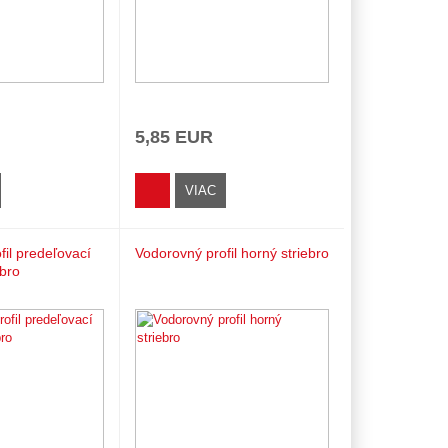
5,85 EUR
VIAC
fil predeľovací
Vodorovný profil horný striebro
ebro