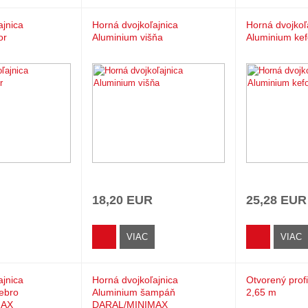
ajnica
Horná dvojkoľajnica
Horná dvojkoľ
or
Aluminium višňa
Aluminium kef
18,20 EUR
25,28 EUR
VIAC
VIAC
ajnica
Horná dvojkoľajnica
Otvorený profil
iebro
Aluminium šampáň
2,65 m
MAX
DARAL/MINIMAX