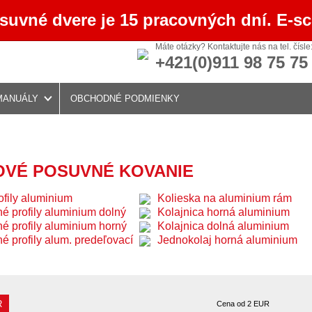
osuvné dvere je 15 pracovných dní. E-s
Máte otázky? Kontaktujte nás na tel. čísle
+421(0)911 98 75 75
MANUÁLY
OBCHODNÉ PODMIENKY
OVÉ POSUVNÉ KOVANIE
ofily aluminium
Kolieska na aluminium rám
é profily aluminium dolný
Kolajnica horná aluminium
é profily aluminium horný
Kolajnica dolná aluminium
é profily alum. predeľovací
Jednokolaj horná aluminium
R
Cena od
2
EUR