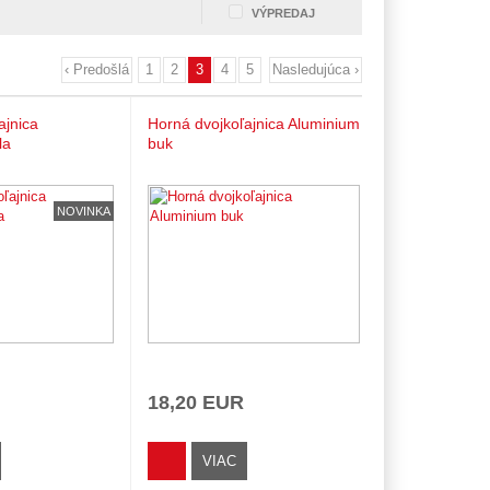
VÝPREDAJ
‹ Predošlá
1
2
3
4
5
Nasledujúca ›
ajnica
Horná dvojkoľajnica Aluminium
la
buk
NOVINKA
18,20 EUR
VIAC